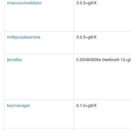
imaccountvalidator
3.0.5+gitrX
imlibpurpleservice
3.0.5+gitrX
jemalloc
0.20080828a-0webos9-12+gi
keymanager
0.1.0+gitrX