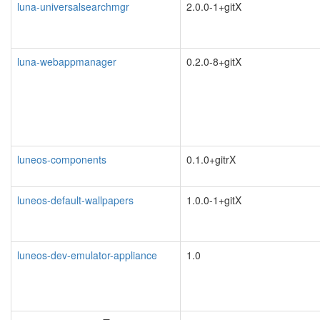
luna-universalsearchmgr
2.0.0-1+gitX
luna-webappmanager
0.2.0-8+gitX
luneos-components
0.1.0+gitrX
luneos-default-wallpapers
1.0.0-1+gitX
luneos-dev-emulator-appliance
1.0