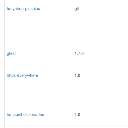
funyahoo-plusplus
git
gtest
1.7.0
https-everywhere
1.0
hunspell-dictionaries
1.0