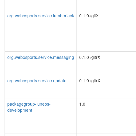
org.webosports.service.lumberjack
0.1.0+gitX
org.webosports.service.messaging
0.1.0+gitrX
org.webosports.service.update
0.1.0+gitrX
packagegroup-luneos-
1.0
development