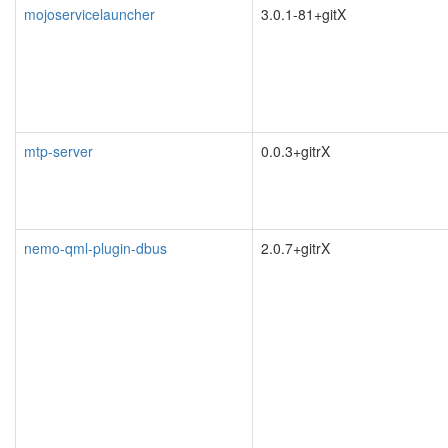
mojoservicelauncher
3.0.1-81+gitX
mtp-server
0.0.3+gitrX
nemo-qml-plugin-dbus
2.0.7+gitrX