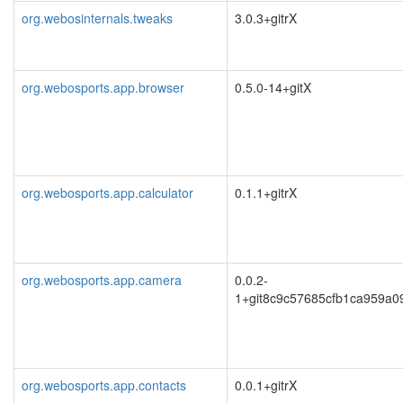
org.webosinternals.tweaks
3.0.3+gitrX
org.webosports.app.browser
0.5.0-14+gitX
org.webosports.app.calculator
0.1.1+gitrX
org.webosports.app.camera
0.0.2-
1+git8c9c57685cfb1ca959a0
org.webosports.app.contacts
0.0.1+gitrX