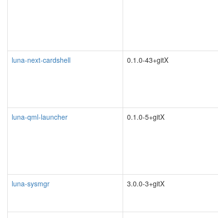
luna-next-cardshell
0.1.0-43+gitX
luna-qml-launcher
0.1.0-5+gitX
luna-sysmgr
3.0.0-3+gitX