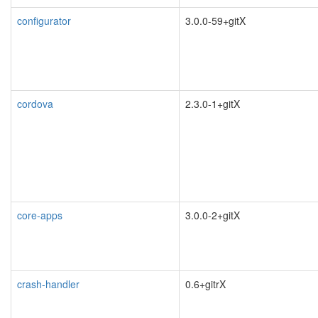
configurator
3.0.0-59+gitX
cordova
2.3.0-1+gitX
core-apps
3.0.0-2+gitX
crash-handler
0.6+gitrX