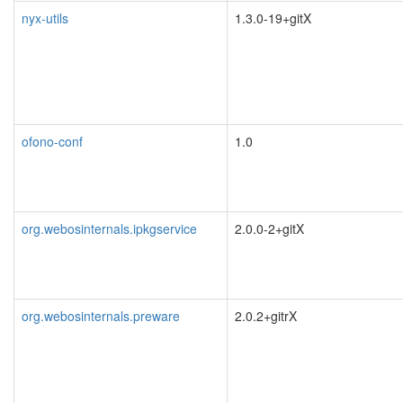
nyx-utils
1.3.0-19+gitX
ofono-conf
1.0
org.webosinternals.ipkgservice
2.0.0-2+gitX
org.webosinternals.preware
2.0.2+gitrX