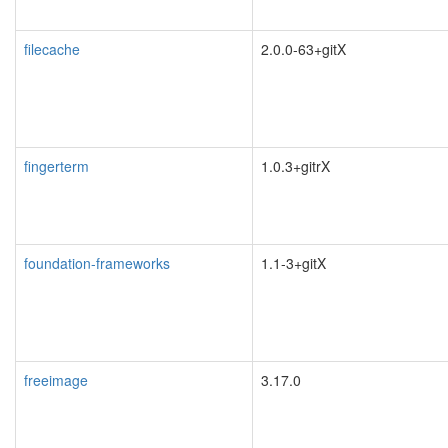
filecache
2.0.0-63+gitX
fingerterm
1.0.3+gitrX
foundation-frameworks
1.1-3+gitX
freeimage
3.17.0