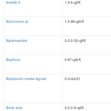
leveldb-tl
1.0.6+gitX
libconnman-qt
1.0.98+gitrX
libpalmsocket
2.0.0-32+gitX
libqofono
0.87+gitrX
libqtubuntu-media-signals
0.3+bzr21
librdx-stub
2.0.0-9+gitX