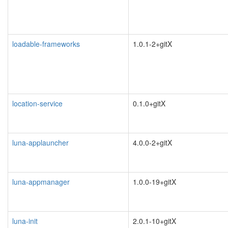
loadable-frameworks
1.0.1-2+gitX
location-service
0.1.0+gitX
luna-applauncher
4.0.0-2+gitX
luna-appmanager
1.0.0-19+gitX
luna-init
2.0.1-10+gitX