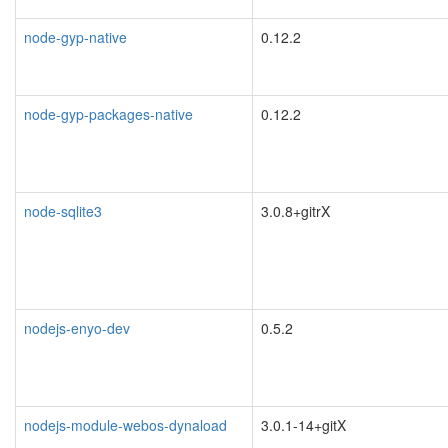
node-gyp-native
0.12.2
node-gyp-packages-native
0.12.2
node-sqlite3
3.0.8+gitrX
nodejs-enyo-dev
0.5.2
nodejs-module-webos-dynaload
3.0.1-14+gitX