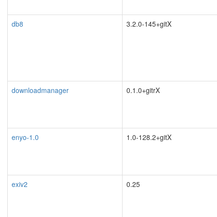
db8
3.2.0-145+gitX
downloadmanager
0.1.0+gitrX
enyo-1.0
1.0-128.2+gitX
exiv2
0.25