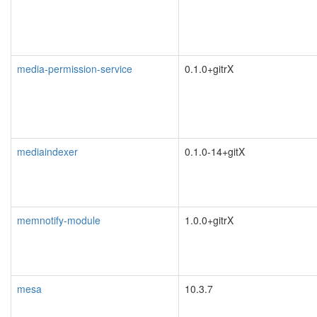
media-permission-service
0.1.0+gitrX
mediaindexer
0.1.0-14+gitX
memnotify-module
1.0.0+gitrX
mesa
10.3.7