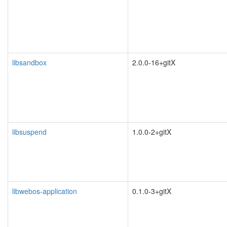
libsandbox
2.0.0-16+gitX
libsuspend
1.0.0-2+gitX
libwebos-application
0.1.0-3+gitX