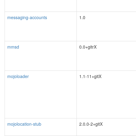
messaging-accounts
1.0
mmsd
0.0+gitrX
mojoloader
1.1-11+gitX
mojolocation-stub
2.0.0-2+gitX