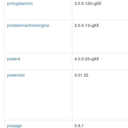
pmlogdaemon
3.0.0-120+gitX
pmstatemachineengine
2.0.0-13+gitX
powerd
4.0.0-25+gitX
powerstat
0.01.32
presage
0.9.1