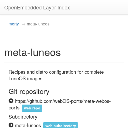
OpenEmbedded Layer Index
morty
meta-luneos
meta-luneos
Recipes and distro configuration for complete 
LuneOS images.
Git repository
https://github.com/webOS-ports/meta-webos-
ports
web repo
Subdirectory
meta-luneos
web subdirectory