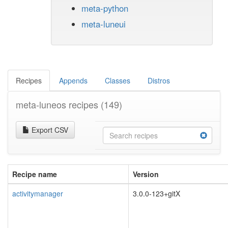
meta-python
meta-luneui
Recipes
Appends
Classes
Distros
meta-luneos recipes
(149)
Export CSV
Recipe name
Version
activitymanager
3.0.0-123+gitX