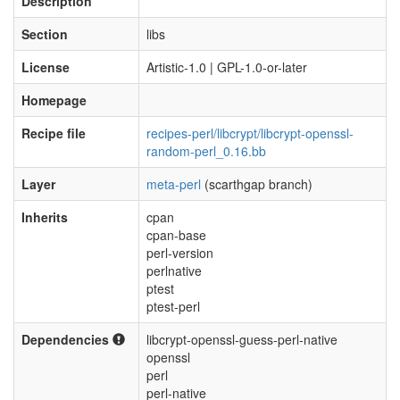
Description
Section
libs
License
Artistic-1.0 | GPL-1.0-or-later
Homepage
Recipe file
recipes-perl/libcrypt/libcrypt-openssl-
random-perl_0.16.bb
Layer
meta-perl
(scarthgap branch)
Inherits
cpan
cpan-base
perl-version
perlnative
ptest
ptest-perl
Dependencies
libcrypt-openssl-guess-perl-native
openssl
perl
perl-native