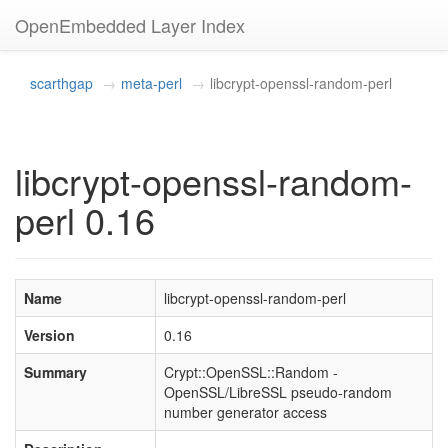
OpenEmbedded Layer Index
scarthgap
meta-perl
libcrypt-openssl-random-perl
libcrypt-openssl-random-
perl 0.16
Name
libcrypt-openssl-random-perl
Version
0.16
Summary
Crypt::OpenSSL::Random -
OpenSSL/LibreSSL pseudo-random
number generator access