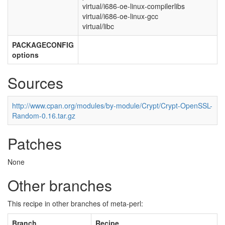
virtual/i686-oe-linux-compilerlibs
virtual/i686-oe-linux-gcc
virtual/libc
PACKAGECONFIG
options
Sources
http://www.cpan.org/modules/by-module/Crypt/Crypt-OpenSSL-
Random-0.16.tar.gz
Patches
None
Other branches
This recipe in other branches of meta-perl:
Branch
Recipe